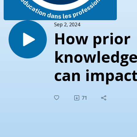
Sep 2, 2024
How prior
knowledg
can impac
the
71
effectiven
of learnin